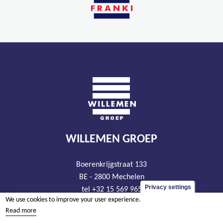
WILLEMEN GROEP
Boerenkrijgstraat 133
BE - 2800 Mechelen
Privacy settings
tel +32 15 569 965
We use cookies to improve your user experience.
groep@willemen.be
Read more
VAT BE 0466.256.432