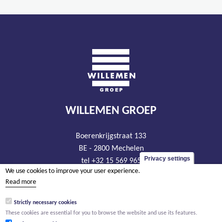
WILLEMEN GROEP
Boerenkrijgstraat 133
BE - 2800 Mechelen
Privacy settings
tel +32 15 569 965
We use cookies to improve your user experience.
groep@willemen.be
Read more
VAT BE 0466.256.432
Strictly necessary cookies
RLP Antwerp, department Mechelen
These cookies are essential for you to browse the website and use its features.