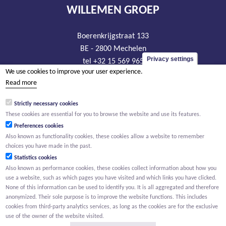
WILLEMEN GROEP
Boerenkrijgstraat 133
BE - 2800 Mechelen
Privacy settings
tel +32 15 569 965
We use cookies to improve your user experience.
groep@willemen.be
Read more
VAT BE 0466.256.432
Strictly necessary cookies
RLP Antwerp, department Mechelen
These cookies are essential for you to browse the website and use its features.
Preferences cookies
Also known as functionality cookies, these cookies allow a website to remember
choices you have made in the past.
Statistics cookies
Also known as performance cookies, these cookies collect information about how you
use a website, such as which pages you have visited and which links you have clicked.
None of this information can be used to identify you. It is all aggregated and therefore
anonymized. Their sole purpose is to improve the website functions. This includes
cookies from third-party analytics services, as long as the cookies are for the exclusive
use of the owner of the website visited.