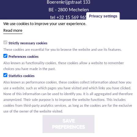
Boerenkrijgstraat 133
BE - 2800 Mechelen
Privacy settings
tel +32 15 569 965
We use cookies to improve your user experience.
groep@willemen.be
Read more
VAT BE 0466.256.432
Strictly necessary cookies
RLP Antwerp, department Mechelen
These cookies are essential for you to browse the website and use its features.
Preferences cookies
Also known as functionality cookies, these cookies allow a website to remember
choices you have made in the past.
Statistics cookies
Also known as performance cookies, these cookies collect information about how you
use a website, such as which pages you have visited and which links you have clicked.
None of this information can be used to identify you. It is all aggregated and therefore
anonymized. Their sole purpose is to improve the website functions. This includes
cookies from third-party analytics services, as long as the cookies are for the exclusive
use of the owner of the website visited.
SAVE
PREFERENCES