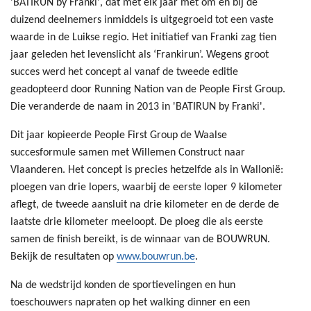
'BATIRUN by Franki', dat met elk jaar met om en bij de
duizend deelnemers inmiddels is uitgegroeid tot een vaste
waarde in de Luikse regio. Het initiatief van Franki zag tien
jaar geleden het levenslicht als ‘Frankirun’. Wegens groot
succes werd het concept al vanaf de tweede editie
geadopteerd door Running Nation van de People First Group.
Die veranderde de naam in 2013 in 'BATIRUN by Franki'.
Dit jaar kopieerde People First Group de Waalse
succesformule samen met Willemen Construct naar
Vlaanderen. Het concept is precies hetzelfde als in Wallonië:
ploegen van drie lopers, waarbij de eerste loper 9 kilometer
aflegt, de tweede aansluit na drie kilometer en de derde de
laatste drie kilometer meeloopt. De ploeg die als eerste
samen de finish bereikt, is de winnaar van de BOUWRUN.
Bekijk de resultaten op
www.bouwrun.be
.
Na de wedstrijd konden de sportievelingen en hun
toeschouwers napraten op het walking dinner en een