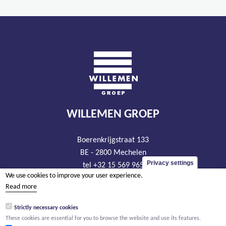
WILLEMEN GROEP
Boerenkrijgstraat 133
BE - 2800 Mechelen
Privacy settings
tel +32 15 569 965
We use cookies to improve your user experience.
groep@willemen.be
Read more
VAT BE 0466.256.432
Strictly necessary cookies
RLP Antwerp, department Mechelen
These cookies are essential for you to browse the website and use its features.