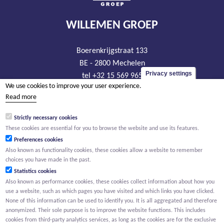
WILLEMEN GROEP
Boerenkrijgstraat 133
BE - 2800 Mechelen
Privacy settings
tel +32 15 569 965
We use cookies to improve your user experience.
groep@willemen.be
Read more
VAT BE 0466.256.432
Strictly necessary cookies
RLP Antwerp, department Mechelen
These cookies are essential for you to browse the website and use its features.
Preferences cookies
Also known as functionality cookies, these cookies allow a website to remember
choices you have made in the past.
Statistics cookies
Also known as performance cookies, these cookies collect information about how you
use a website, such as which pages you have visited and which links you have clicked.
None of this information can be used to identify you. It is all aggregated and therefore
anonymized. Their sole purpose is to improve the website functions. This includes
cookies from third-party analytics services, as long as the cookies are for the exclusive