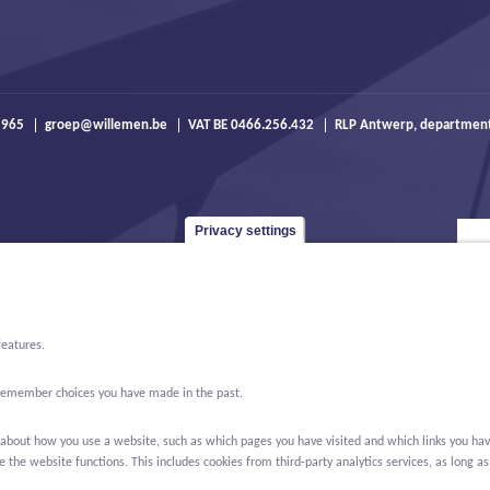
 965
groep@willemen.be
VAT BE 0466.256.432
RLP Antwerp, departmen
Privacy settings
features.
o remember choices you have made in the past.
bout how you use a website, such as which pages you have visited and which links you have cl
the website functions. This includes cookies from third-party analytics services, as long as
ews
About us
Contact
Real Estate