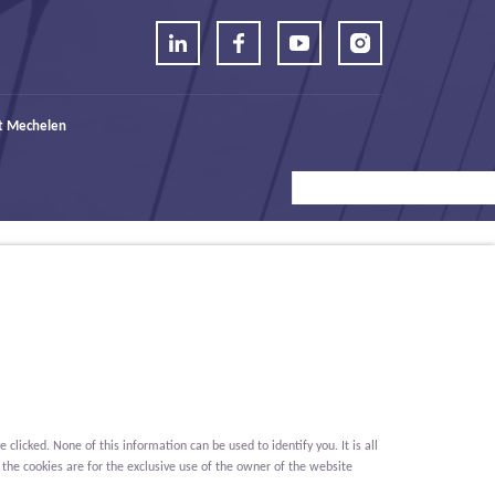
t Mechelen
icked. None of this information can be used to identify you. It is all
 the cookies are for the exclusive use of the owner of the website
Conditions
Privacy
Cookies
Whistleblower report