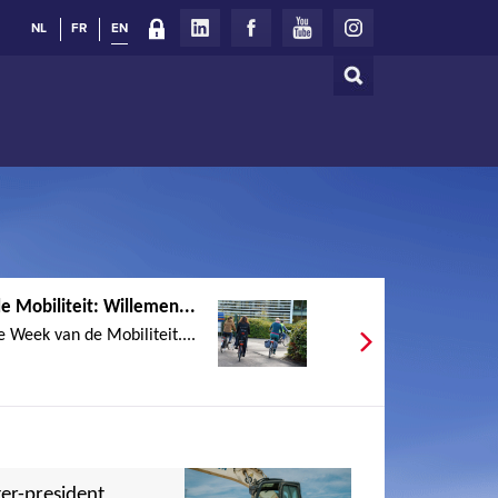
NL
FR
EN
Search
Search
form
 Mobiliteit: Willemen...
 Week van de Mobiliteit....
er-president