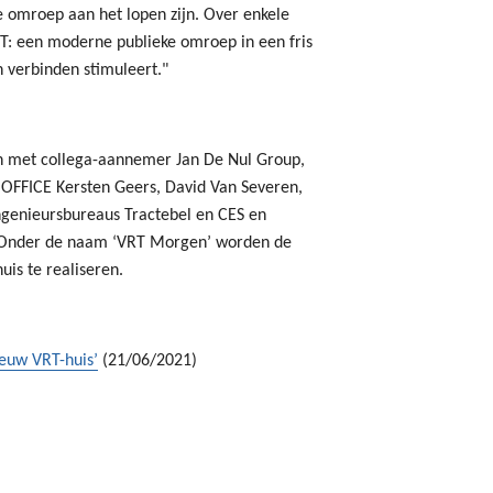
e omroep aan het lopen zijn. Over enkele
RT: een moderne publieke omroep in een fris
verbinden stimuleert."
n met collega-aannemer Jan De Nul Group,
OFFICE Kersten Geers, David Van Severen,
ngenieursbureaus Tractebel en CES en
s. Onder de naam ‘VRT Morgen’ worden de
is te realiseren.
euw VRT-huis’
(21/06/2021)