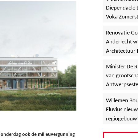
Diependaele t
Voka Zomerst
werf in Asse
Renovatie Go
Anderlecht wi
Architectuur 
Minister De R
van grootscha
Antwerpsest
»
Hoboken
Willemen Bo
Fluvius nieuw
regiogebouw 
onderdag ook de milieuvergunning