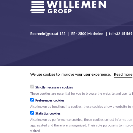
Boerenkrijgstraat 133
BE - 2800 Mechelen
tel +32 15 569
We use cookies to improve your user experience.
Read more
Strictly necessary cookies
These cookies are essential for you to browse the website and use its 
Preferences cookies
Also known as functionality cookies, these cookies allow a website t
Statistics cookies
Also known as performance cookies, these cookies collect information a
aggregated and therefore anonymized. Their sole purpose is to improve 
© Willemen Groep
Activities
Projects
Innovation
Careers
N
visited.