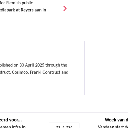
for Flemish public
diapark at Reyerslaan in
lished on 30 April 2025 through the
ruct, Cosimco, Franki Construct and
erd voor...
Week van de
men Infra in...
Vandaag start de