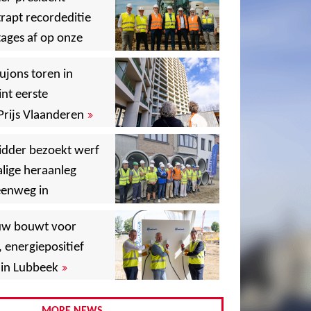
rapt recordeditie
ages af op onze
»
,
ujons toren in
nt eerste
»
Prijs Vlaanderen
,
idder bezoekt werf
lige heraanleg
,
,
eenweg in
,
uw bouwt voor
,
, energiepositief
»
in Lubbeek
,
,