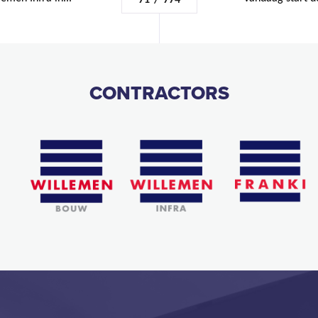
71
/
774
CONTRACTORS