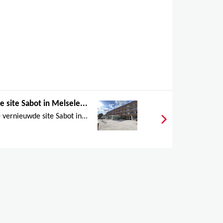
 site Sabot in Melsele...
 vernieuwde site Sabot in...