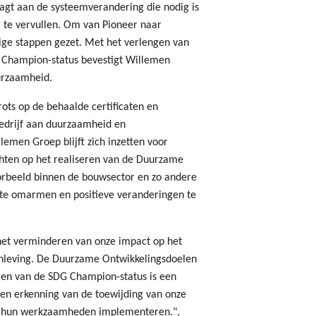
aagt aan de systeemverandering die nodig is
te vervullen. Om van Pioneer naar
ge stappen gezet. Met het verlengen van
G Champion-status bevestigt Willemen
urzaamheid.
ots op de behaalde certificaten en
edrijf aan duurzaamheid en
men Groep blijft zich inzetten voor
chten op het realiseren van de Duurzame
orbeeld binnen de bouwsector en zo andere
 te omarmen en positieve veranderingen te
het verminderen van onze impact op het
nleving. De Duurzame Ontwikkelingsdoelen
alen van de SDG Champion-status is een
een erkenning van de toewijding van onze
 in hun werkzaamheden implementeren.",