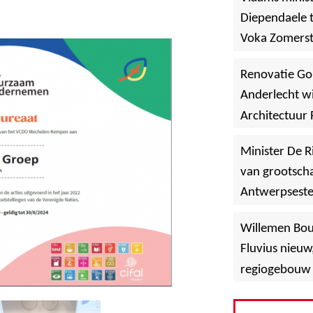
Diependaele t
Voka Zomerst
werf in Asse
Renovatie Go
Anderlecht wi
Architectuur 
Minister De R
van grootscha
Antwerpsest
»
Hoboken
Willemen Bo
Fluvius nieuw
regiogebouw 