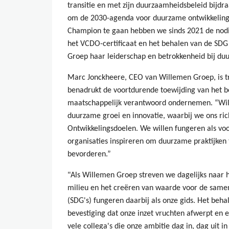
transitie en met zijn duurzaamheidsbeleid bijdr
om de 2030-agenda voor duurzame ontwikkeling 
Champion te gaan hebben we sinds 2021 de nodi
het VCDO-certificaat en het behalen van de SD
Groep haar leiderschap en betrokkenheid bij du
Marc Jonckheere, CEO van Willemen Groep, is tr
benadrukt de voortdurende toewijding van het b
maatschappelijk verantwoord ondernemen. “Wille
duurzame groei en innovatie, waarbij we ons ri
Ontwikkelingsdoelen. We willen fungeren als vo
organisaties inspireren om duurzame praktijken
bevorderen.”
"Als Willemen Groep streven we dagelijks naar 
milieu en het creëren van waarde voor de same
(SDG's) fungeren daarbij als onze gids. Het beh
bevestiging dat onze inzet vruchten afwerpt en 
vele collega's die onze ambitie dag in, dag uit