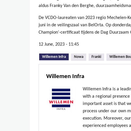
aldus Franky Van den Berghe, duurzaamheidsm
De VCDO-laureaten van 2023 regio Mechelen-K
juni in de veilingszaal van BelOrta. Op donder
Champion’-certificaat tijdens de Dag Duurzaa
12 June, 2023 - 11:45
(active tab)
Willemen Infra
Nowa
Franki
Willemen Bo
Willemen Infra
Willemen Infra is a lead
with a regional presence
important asset is that w
process under our own ma
execution. Moreover, our
experienced employees ar