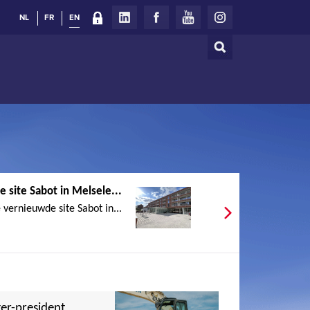
NL
FR
EN
Search
Search
form
 site Sabot in Melsele...
 vernieuwde site Sabot in...
er-president