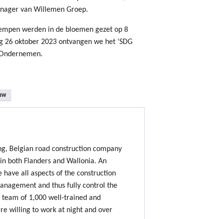
anager van Willemen Groep.
empen werden in de bloemen gezet op 8
dag 26 oktober 2023 ontvangen we het ‘SDG
m Ondernemen.
uw
ing, Belgian road construction company
 in both Flanders and Wallonia. An
e have all aspects of the construction
nagement and thus fully control the
 team of 1,000 well-trained and
e willing to work at night and over