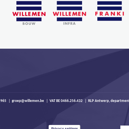
 965
groep@willemen.be
VAT BE 0466.256.432
RLP Antwerp, departmen
Privacy settings