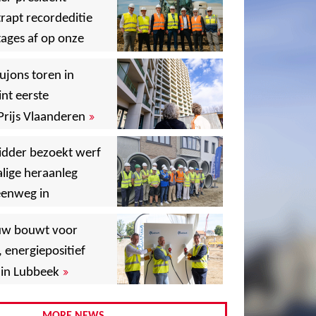
rapt recordeditie
ages af op onze
»
,
ujons toren in
nt eerste
»
Prijs Vlaanderen
,
idder bezoekt werf
lige heraanleg
,
,
eenweg in
,
uw bouwt voor
,
, energiepositief
»
in Lubbeek
,
,