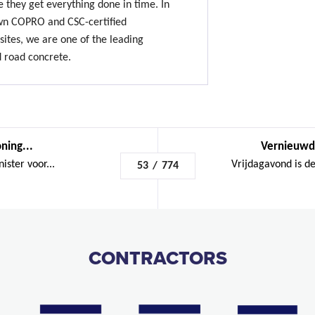
 they get everything done in time. In
own COPRO and CSC-certified
sites, we are one of the leading
d road concrete.
ning...
Vernieuwde
ster voor...
Vrijdagavond is de
53
/
774
CONTRACTORS