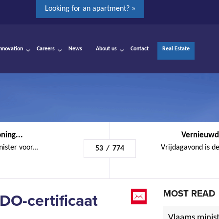
Looking for an apartment? »
Innovation
Careers
News
About us
Contact
Real Estate
ning...
Vernieuwde
ster voor...
Vrijdagavond is de
53
/
774
MOST READ
DO-certificaat
Vlaams minist