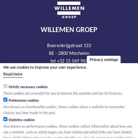
WILLEMEN GROEP
Boerenkrijgstraat 133
BE - 2800 Mechelen
Privacy settings
tel +32 15 569 965
We use cookies to improve your user experience.
groep@willemen.be
Read more
VAT BE 0466.256.432
Strictly necessary cookies
RLP Antwerp, department Mechelen
These cookies are essential for you to browse the website and use its features.
Preferences cookies
Also known as functionality cookies, these cookies allow a website to remember
choices you have made in the past.
Statistics cookies
Also known as performance cookies, these cookies collect information about how you
use a website, such as which pages you have visited and which links you have clicked.