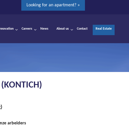
Looking for an apartment? »
Innovation
Careers
News
About us
Contact
Real Estate
 (KONTICH)
g)
nze arbeiders