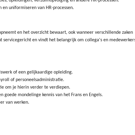
aties, opleidingen, verzuimopvolging en andere HR-processen.
en en uniformiseren van HR-processen.
opneemt en het overzicht bewaart, ook wanneer verschillende zaken
nt servicegericht en vindt het belangrijk om collega's en medewerker
werk of een gelijkaardige opleiding.
yroll of personeelsadministratie.
ie om je hierin verder te verdiepen.
en goede mondelinge kennis van het Frans en Engels.
er van werken.