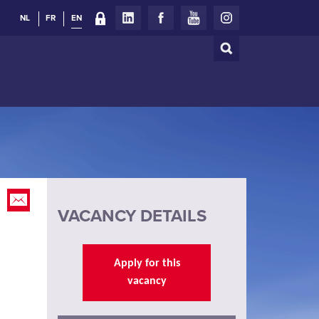
NL
FR
EN
Search
Search
form
VACANCY DETAILS
Apply for this
vacancy