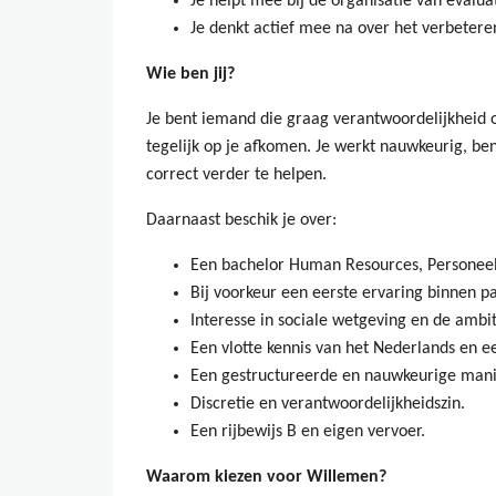
Je helpt mee bij de organisatie van evalu
Je denkt actief mee na over het verbeter
Wie ben jij?
Je bent iemand die graag verantwoordelijkheid 
tegelijk op je afkomen. Je werkt nauwkeurig, be
correct verder te helpen.
Daarnaast beschik je over:
Een bachelor Human Resources, Personeels
Bij voorkeur een eerste ervaring binnen pa
Interesse in sociale wetgeving en de ambit
Een vlotte kennis van het Nederlands en e
Een gestructureerde en nauwkeurige mani
Discretie en verantwoordelijkheidszin.
Een rijbewijs B en eigen vervoer.
Waarom kiezen voor Willemen?