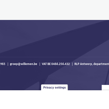
 965
groep@willemen.be
VAT BE 0466.256.432
RLP Antwerp, departmen
Privacy settings