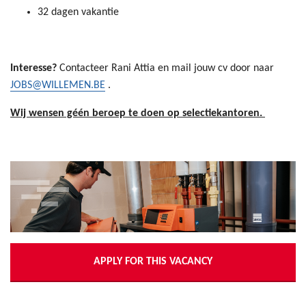
32 dagen vakantie
Interesse?
Contacteer Rani Attia en mail jouw cv door naar
JOBS@WILLEMEN.BE
.
Wij wensen géén beroep te doen op selectiekantoren.
APPLY FOR THIS VACANCY