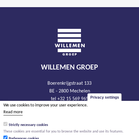
WILLEMEN GROEP
Boerenkrijgstraat 133
BE - 2800 Mechelen
Privacy settings
tel +32 15 569 965
We use cookies to improve your user experience.
groep@willemen.be
Read more
VAT BE 0466.256.432
Strictly necessary cookies
RLP Antwerp, department Mechelen
These cookies are essential for you to browse the website and use its features.
Preferences cookies