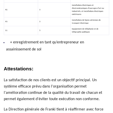
Installations électriques et
électromécaniques d'ouvrages d'art ou
P2
5
industriels, et installations électriques
extérieures
Installations de lignes aériennes de
P3
5
transport électrique
Equipement de téléphonie et de
S1
5
télégraphie publiques
+ enregistrement en tant qu’entrepreneur en
assainissement de sol
Attestations:
La satisfaction de nos clients est un objectif principal. Un
système efficace prévu dans l'organisation permet
l'amélioration continue de la qualité du travail de chacun et
permet également d'éviter toute exécution non conforme.
La Direction générale de Franki tient à réaffirmer avec force