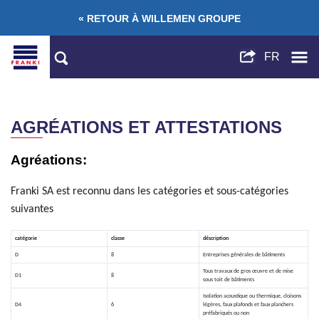
« RETOUR À WILLEMEN GROUPE
AGRÉATIONS ET ATTESTATIONS
Agréations:
Franki SA est reconnu dans les catégories et sous-catégories
suivantes
catégorie
classe
déscription
D
8
Entreprises générales de bâtiments
Tous travaux de gros œuvre et de mise
D1
8
sous toit de bâtiments
Isolation acoustique ou thermique, cloisons
D4
6
légères, faux plafonds et faux planchers
préfabriqués ou non