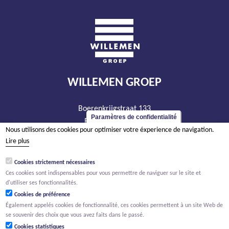
WILLEMEN GROEP
Boerenkrijgstraat 133
Paramètres de confidentialité
BE - 2800 Malines
Nous utilisons des cookies pour optimiser votre éxperience de navigation.
tél +32 15 569 965
Lire plus
groep@willemen.be
Cookies strictement nécessaires
TVA BE 0466.256.432
Ces cookies sont indispensables pour vous permettre de naviguer sur le site et
RPM Anvers, département Malines
d'utiliser ses fonctionnalités.
Cookies de préférence
Également appelés cookies de fonctionnalité, ces cookies permettent à un site Web de
se souvenir des choix que vous avez faits dans le passé.
Cookies statistiques