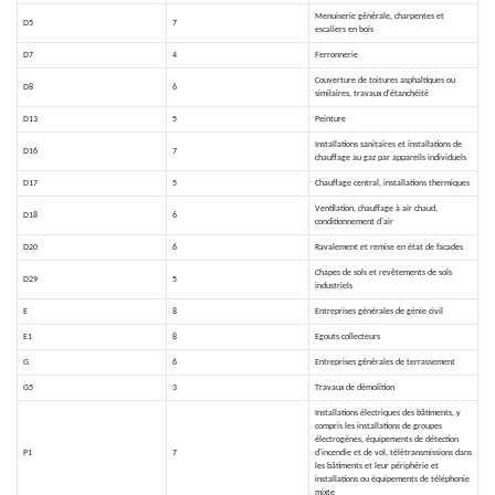
Menuiserie générale, charpentes et
D5
7
escaliers en bois
D7
4
Ferronnerie
Couverture de toitures asphaltiques ou
D8
6
similaires, travaux d'étanchéité
D13
5
Peinture
Installations sanitaires et installations de
D16
7
chauffage au gaz par appareils individuels
D17
5
Chauffage central, installations thermiques
Ventilation, chauffage à air chaud,
D18
6
conditionnement d'air
D20
6
Ravalement et remise en état de facades
Chapes de sols et revêtements de sols
D29
5
industriels
E
8
Entreprises générales de génie civil
E1
8
Egouts collecteurs
G
6
Entreprises générales de terrassement
G5
3
Travaux de démolition
Installations électriques des bâtiments, y
compris les installations de groupes
électrogènes, équipements de détection
P1
7
d'incendie et de vol, télétransmissions dans
les bâtiments et leur périphérie et
installations ou équipements de téléphonie
mixte