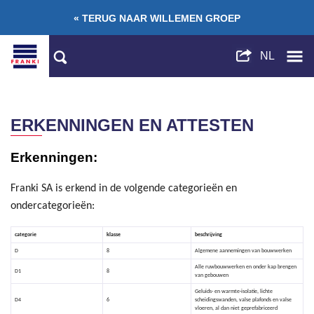
« TERUG NAAR WILLEMEN GROEP
ERKENNINGEN EN ATTESTEN
Erkenningen:
Franki SA is erkend in de volgende categorieën en
ondercategorieën:
categorie
klasse
beschrijving
D
8
Algemene aannemingen van bouwwerken
Alle ruwbouwwerken en onder kap brengen
D1
8
van gebouwen
Geluids- en warmte-isolatie, lichte
D4
6
scheidingswanden, valse plafonds en valse
vloeren, al dan niet geprefabriceerd