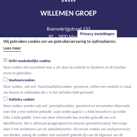
WILLEMEN GROEP
Boerenkrijgstraat 133
Privacy instellingen
BE - 2800 Mechelen
Wij gebruiken cookies om uw gebruikerservaring te optimaliseren.
tel +32 15 569 965
Lees meer
groep@willemen.be
Strikt noodzakelijke cookies
BTW BE 0466.256.432
Deze cookies zijn essentieel voor u om door de website te bladeren en de functies
RPR Antwerpen, afdeling Mechelen
ervan te gebruiken.
Voorkeurscookies
Deze cookies, ook wel -functionaliteitscookies- genoemd, stellen een website in staat
om keuzes te onthouden die u in het verleden hebt gemaakt.
Statistics cookies
Deze cookies worden ook wel -prestatiecookies- genoemd en verzamelen informatie
over hoe u een website gebruikt, zoals welke pagina's u hebt bezocht en op welke
links u hebt geklikt. Geen van deze informatie kan worden gebruikt om u te
identificeren. Het is allemaal geaggregeerd en daarom geanonimiseerd. Hun enige
doel is het verbeteren van de websitefuncties. Dit omvat cookies van analyseservices
van derden, zolang de cookies voor exclusief gebruik zijn van de eigenaar van de