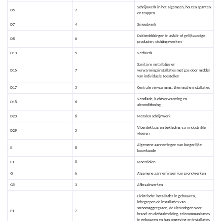
Schrijnwerk in het algemeen, houten spanten
D5
7
en trappen
D7
4
Smeedwerk
Dakbedekkingen in asfalt- of gelijkaardige
D8
6
producten, dichtingswerken
D13
5
Verfwerk
Sanitaire installaties en
D16
7
verwarmingsinstallaties met gas door middel
van individuele toestellen
D17
5
Centrale verwarming, thermische installaties
Ventilatie, luchtverwarming en
D18
6
airconditioning
D20
6
Metalen schrijnwerk
Vloerdeklaag en bekleding van industriële
D29
5
vloeren
Algemene aannemingen van burgerlijke
E
8
bouwkunde
E1
8
Moerriolen
G
6
Algemene aannemingen van grondwerken
G5
3
Afbraakwerken
Elektrische installaties in gebouwen,
inbegrepen de installaties van
stroomaggregaten, de uitrustingen voor
P1
7
brand- en diefstalmelding, telecommunicaties
in gebouwen en hun omgeving en installaties