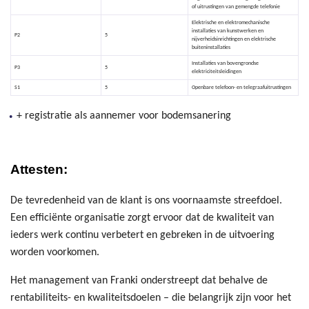
of uitrustingen van gemengde telefonie
Elektrische en elektromechanische
installaties van kunstwerken en
P2
5
nijverheidsinrichtingen en elektrische
buiteninstallaties
Installaties van bovengrondse
P3
5
elektriciteitsleidingen
S1
5
Openbare telefoon- en telegraafuitrustingen
+ registratie als aannemer voor bodemsanering
Attesten:
De tevredenheid van de klant is ons voornaamste streefdoel.
Een efficiënte organisatie zorgt ervoor dat de kwaliteit van
ieders werk continu verbetert en gebreken in de uitvoering
worden voorkomen.
Het management van Franki onderstreept dat behalve de
rentabiliteits- en kwaliteitsdoelen – die belangrijk zijn voor het