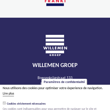
WILLEMEN GROEP
Boerenkrijgstraat 133
Paramètres de confidentialité
BE - 2800 Malines
Nous utilisons des cookies pour optimiser votre éxperience de navigation.
tél +32 15 569 965
Lire plus
groep@willemen.be
Cookies strictement nécessaires
TVA BE 0466.256.432
Ces cookies sont indispensables pour vous permettre de naviguer sur le site et