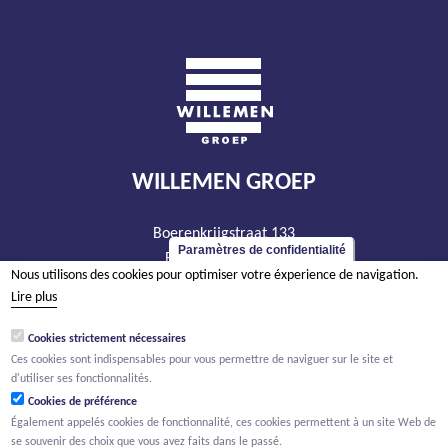
WILLEMEN GROEP
Boerenkrijgstraat 133
Paramètres de confidentialité
BE - 2800 Malines
Nous utilisons des cookies pour optimiser votre éxperience de navigation.
tél +32 15 569 965
Lire plus
groep@willemen.be
Cookies strictement nécessaires
TVA BE 0466.256.432
Ces cookies sont indispensables pour vous permettre de naviguer sur le site et
RPM Anvers, département Malines
d'utiliser ses fonctionnalités.
Cookies de préférence
Également appelés cookies de fonctionnalité, ces cookies permettent à un site Web de
se souvenir des choix que vous avez faits dans le passé.