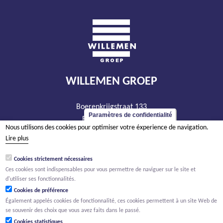
WILLEMEN GROEP
Boerenkrijgstraat 133
Paramètres de confidentialité
BE - 2800 Malines
Nous utilisons des cookies pour optimiser votre éxperience de navigation.
tél +32 15 569 965
Lire plus
groep@willemen.be
Cookies strictement nécessaires
TVA BE 0466.256.432
Ces cookies sont indispensables pour vous permettre de naviguer sur le site et
RPM Anvers, département Malines
d'utiliser ses fonctionnalités.
Cookies de préférence
Également appelés cookies de fonctionnalité, ces cookies permettent à un site Web de
se souvenir des choix que vous avez faits dans le passé.
Cookies statistiques