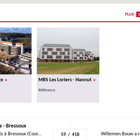
PLUS
»
»
ge
MRS Les Loriers - Hannut
Référence
 - Bressoux
 à Bressoux (Cour...
Willemen Bouw a réa
59
/
418