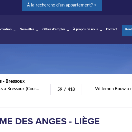
À la recherche d’un appartement? »
novation
Nouvelles
Offres d'emploi
À propos de nous
Contact
Real
 - Bressoux
 à Bressoux (Cour...
Willemen Bouw a réa
59
/
418
ME DES ANGES - LIÈGE