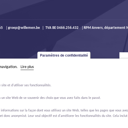
965
groep@willemen.be
TVA BE 0466.256.432
RPM Anvers, département M
Paramètres de confidentialité
 navigation.
Lire plus
ite et d'utiliser ses fonctionnalités.
 un site Web de se souvenir des choix que vous avez faits dans le passé.
formations sur la façon dont vous utilisez un site Web, telles que les pages que vous avez 
et donc anonymisé. Leur seul objectif est d'améliorer les fonctionnalités du site. Cela inclut 
ffres d'emploi
À propos de nous
Contact
Real Estate