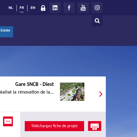
NL
FR
EN
Rechercher
Formulaire
 Estate
de
recherche
Gare SNCB - Diest
lisé la rénovation de la...
Téléchargez fiche de projet