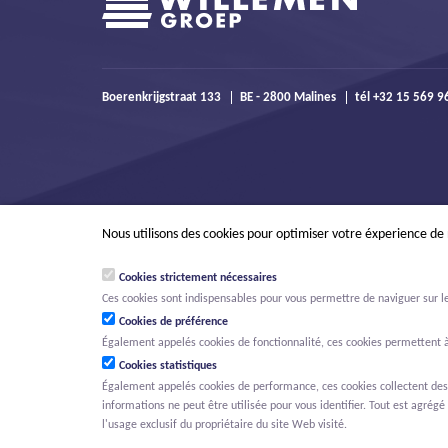
Boerenkrijgstraat 133
BE - 2800 Malines
tél +32 15 569 
Nous utilisons des cookies pour optimiser votre éxperience de
Cookies strictement nécessaires
Ces cookies sont indispensables pour vous permettre de naviguer sur le s
Cookies de préférence
Également appelés cookies de fonctionnalité, ces cookies permettent à
Cookies statistiques
Également appelés cookies de performance, ces cookies collectent des in
informations ne peut être utilisée pour vous identifier. Tout est agrégé 
© Willemen Groep
Activités
Projets
Innovation
Nouvelles
O
l'usage exclusif du propriétaire du site Web visité.
MENU PRINCIPAL