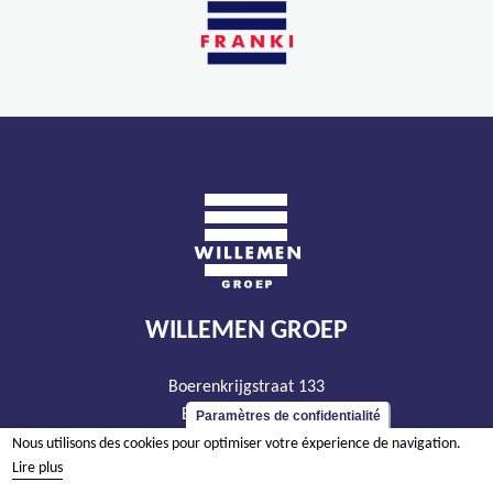
WILLEMEN GROEP
Boerenkrijgstraat 133
BE - 2800 Malines
Paramètres de confidentialité
tél +32 15 569 965
Nous utilisons des cookies pour optimiser votre éxperience de navigation.
Lire plus
groep@willemen.be