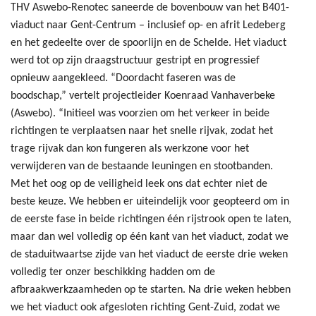
THV Aswebo-Renotec saneerde de bovenbouw van het B401-
viaduct naar Gent-Centrum – inclusief op- en afrit Ledeberg
en het gedeelte over de spoorlijn en de Schelde. Het viaduct
werd tot op zijn draagstructuur gestript en progressief
opnieuw aangekleed. “Doordacht faseren was de
boodschap,” vertelt projectleider Koenraad Vanhaverbeke
(Aswebo). “Initieel was voorzien om het verkeer in beide
richtingen te verplaatsen naar het snelle rijvak, zodat het
trage rijvak dan kon fungeren als werkzone voor het
verwijderen van de bestaande leuningen en stootbanden.
Met het oog op de veiligheid leek ons dat echter niet de
beste keuze. We hebben er uiteindelijk voor geopteerd om in
de eerste fase in beide richtingen één rijstrook open te laten,
maar dan wel volledig op één kant van het viaduct, zodat we
de staduitwaartse zijde van het viaduct de eerste drie weken
volledig ter onzer beschikking hadden om de
afbraakwerkzaamheden op te starten. Na drie weken hebben
we het viaduct ook afgesloten richting Gent-Zuid, zodat we