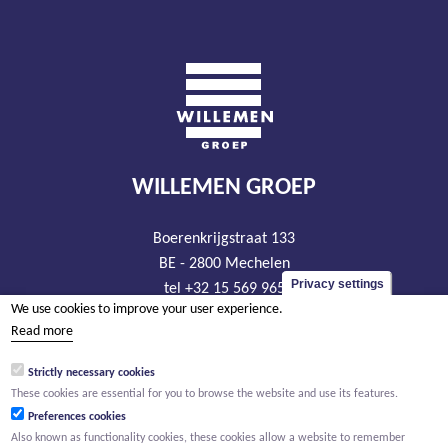
WILLEMEN GROEP
Boerenkrijgstraat 133
BE - 2800 Mechelen
Privacy settings
tel +32 15 569 965
We use cookies to improve your user experience.
groep@willemen.be
Read more
VAT BE 0466.256.432
Strictly necessary cookies
RLP Antwerp, department Mechelen
These cookies are essential for you to browse the website and use its features.
Preferences cookies
Also known as functionality cookies, these cookies allow a website to remember