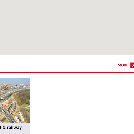
MORE
d & railway