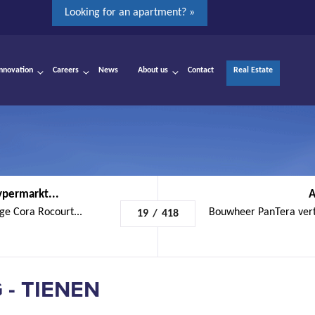
Looking for an apartment? »
Innovation
Careers
News
About us
Contact
Real Estate
ypermarkt...
A
ge Cora Rocourt...
Bouwheer PanTera vert
19
/
418
- TIENEN