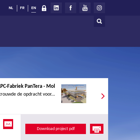
NL
FR
EN
Search
Search
form
PC-Fabriek PanTera - Mol
rouwde de opdracht voor...
Download project pdf