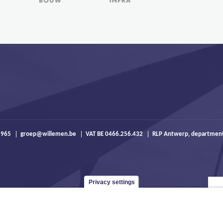
 965
groep@willemen.be
VAT BE 0466.256.432
RLP Antwerp, departmen
Privacy settings