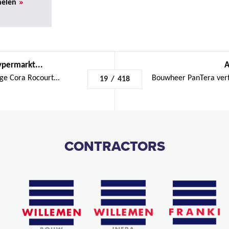
»
helen
ypermarkt...
A
ge Cora Rocourt...
Bouwheer PanTera vert
19
/
418
CONTRACTORS