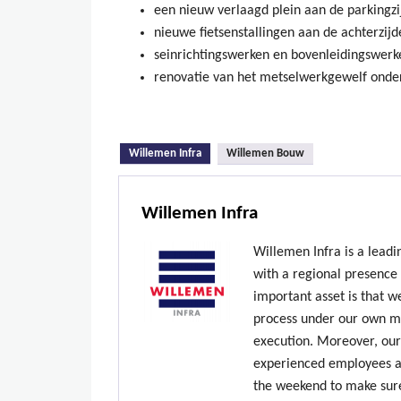
een nieuw verlaagd plein aan de parkingzi
nieuwe fietsenstallingen aan de achterzijde
seinrichtingswerken en bovenleidingswerk
renovatie van het metselwerkgewelf onder
(active tab)
Willemen Infra
Willemen Bouw
Willemen Infra
Willemen Infra is a lead
with a regional presence
important asset is that w
process under our own ma
execution. Moreover, our
experienced employees ar
the weekend to make sure