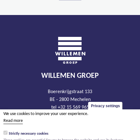
WILLEMEN GROEP
Boerenkrijgstraat 133
BE - 2800 Mechelen
Privacy settings
tel +32 15 569 965
We use cookies to improve your user experience.
groep@willemen.be
Read more
VAT BE 0466.256.432
Strictly necessary cookies
RLP Antwerp, department Mechelen