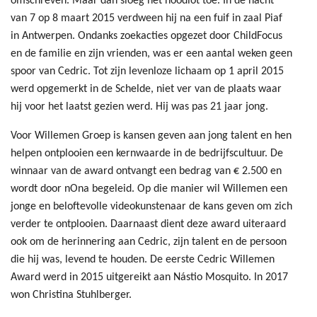
omschreven. Maar dan sloeg het noodlot toe. In de nacht
van 7 op 8 maart 2015 verdween hij na een fuif in zaal Piaf
in Antwerpen. Ondanks zoekacties opgezet door ChildFocus
en de familie en zijn vrienden, was er een aantal weken geen
spoor van Cedric. Tot zijn levenloze lichaam op 1 april 2015
werd opgemerkt in de Schelde, niet ver van de plaats waar
hij voor het laatst gezien werd. Hij was pas 21 jaar jong.
Voor Willemen Groep is kansen geven aan jong talent en hen
helpen ontplooien een kernwaarde in de bedrijfscultuur. De
winnaar van de award ontvangt een bedrag van € 2.500 en
wordt door nOna begeleid. Op die manier wil Willemen een
jonge en beloftevolle videokunstenaar de kans geven om zich
verder te ontplooien. Daarnaast dient deze award uiteraard
ook om de herinnering aan Cedric, zijn talent en de persoon
die hij was, levend te houden. De eerste Cedric Willemen
Award werd in 2015 uitgereikt aan Nástio Mosquito. In 2017
won Christina Stuhlberger.