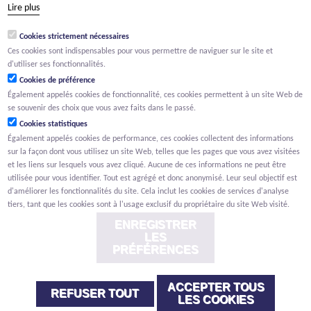
Lire plus
groep@willemen.be
Cookies strictement nécessaires
TVA BE 0466.256.432
Ces cookies sont indispensables pour vous permettre de naviguer sur le site et
RPM Anvers, département Malines
d'utiliser ses fonctionnalités.
Cookies de préférence
Également appelés cookies de fonctionnalité, ces cookies permettent à un site Web de
se souvenir des choix que vous avez faits dans le passé.
Cookies statistiques
Également appelés cookies de performance, ces cookies collectent des informations
sur la façon dont vous utilisez un site Web, telles que les pages que vous avez visitées
et les liens sur lesquels vous avez cliqué. Aucune de ces informations ne peut être
utilisée pour vous identifier. Tout est agrégé et donc anonymisé. Leur seul objectif est
d'améliorer les fonctionnalités du site. Cela inclut les cookies de services d'analyse
tiers, tant que les cookies sont à l'usage exclusif du propriétaire du site Web visité.
ENREGISTRER
LES
PRÉFÉRENCES
ACCEPTER TOUS
Renonciation
Privacy
Cookies
Signalement des lanceurs d'alerte
REFUSER TOUT
LES COOKIES