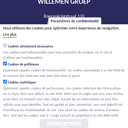
WILLEMEN GROEP
Boerenkrijgstraat 133
Paramètres de confidentialité
BE - 2800 Malines
Nous utilisons des cookies pour optimiser votre éxperience de navigation.
tél +32 15 569 965
Lire plus
groep@willemen.be
Cookies strictement nécessaires
TVA BE 0466.256.432
Ces cookies sont indispensables pour vous permettre de naviguer sur le site et
RPM Anvers, département Malines
d'utiliser ses fonctionnalités.
Cookies de préférence
Également appelés cookies de fonctionnalité, ces cookies permettent à un site Web de
se souvenir des choix que vous avez faits dans le passé.
Cookies statistiques
Également appelés cookies de performance, ces cookies collectent des informations
sur la façon dont vous utilisez un site Web, telles que les pages que vous avez visitées
et les liens sur lesquels vous avez cliqué. Aucune de ces informations ne peut être
utilisée pour vous identifier. Tout est agrégé et donc anonymisé. Leur seul objectif est
d'améliorer les fonctionnalités du site. Cela inclut les cookies de services d'analyse
tiers, tant que les cookies sont à l'usage exclusif du propriétaire du site Web visité.
ENREGISTRER