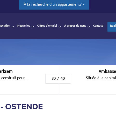
À la recherche d’un appartement? »
novation
Nouvelles
Offres d'emploi
À propos de nous
Contact
Real
Merksem
Ambassad
construit pour...
Située à la capita
30
/
40
- OSTENDE