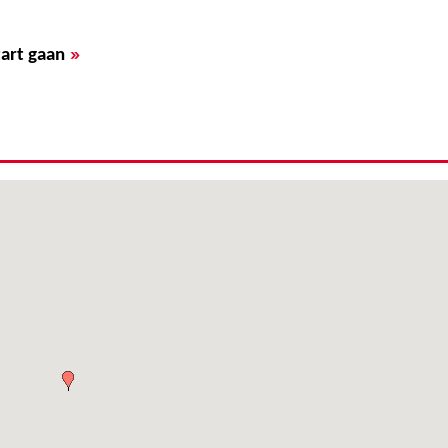
»
art gaan