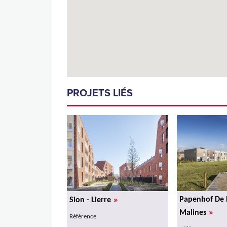
PROJETS LIÉS
»
Papenhof De 
Sion - Lierre
»
Malines
Référence