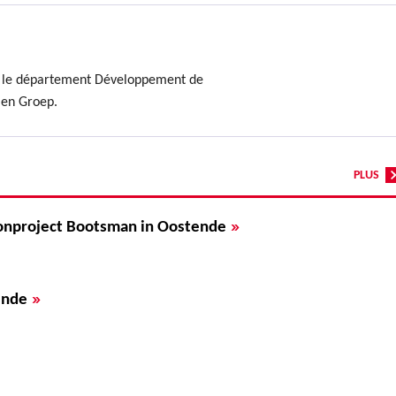
t le département Développement de
men Groep.
PLUS
»
onproject Bootsman in Oostende
»
ende