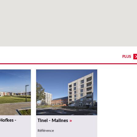
PLUS
»
Hofkes -
Tinel - Malines
Référence