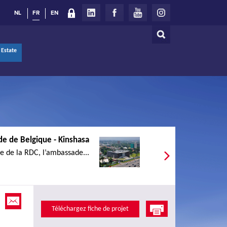
NL
FR
EN
Rechercher
Formulaire
 Estate
de
recherche
e de Belgique - Kinshasa
le de la RDC, l’ambassade...
Téléchargez fiche de projet