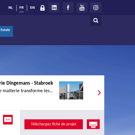
NL
FR
EN
Rechercher
Formulaire
 Estate
de
recherche
rie Dingemans - Stabroek
e malterie transforme les...
Téléchargez fiche de projet