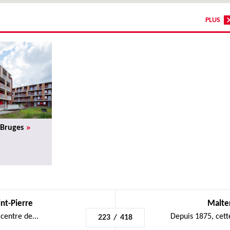
PLUS
»
 Bruges
nt-Pierre
Malte
centre de...
Depuis 1875, cett
223
/
418