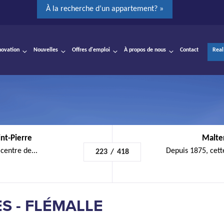
À la recherche d’un appartement? »
novation
Nouvelles
Offres d'emploi
À propos de nous
Contact
Real
nt-Pierre
Malte
centre de...
Depuis 1875, cett
223
/
418
S - FLÉMALLE