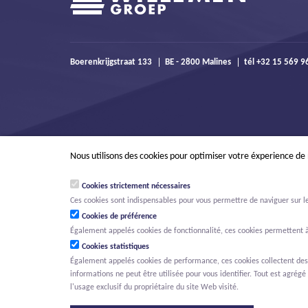
Boerenkrijgstraat 133
BE - 2800 Malines
tél +32 15 569 
Nous utilisons des cookies pour optimiser votre éxperience de
Cookies strictement nécessaires
Ces cookies sont indispensables pour vous permettre de naviguer sur le s
Cookies de préférence
Également appelés cookies de fonctionnalité, ces cookies permettent à
Cookies statistiques
Également appelés cookies de performance, ces cookies collectent des in
informations ne peut être utilisée pour vous identifier. Tout est agrégé 
© Willemen Groep
Activités
Projets
Innovation
Nouvelles
O
l'usage exclusif du propriétaire du site Web visité.
MENU PRINCIPAL