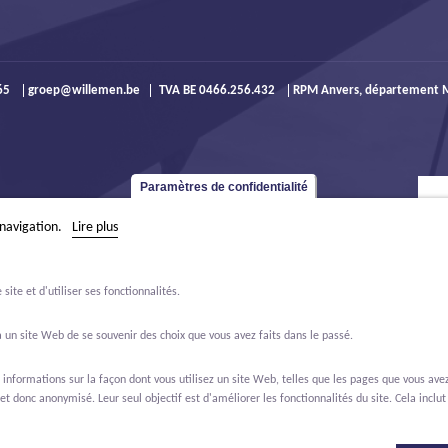
965
groep@willemen.be
TVA BE 0466.256.432
RPM Anvers, département M
Paramètres de confidentialité
 navigation.
Lire plus
ite et d'utiliser ses fonctionnalités.
 un site Web de se souvenir des choix que vous avez faits dans le passé.
formations sur la façon dont vous utilisez un site Web, telles que les pages que vous avez 
et donc anonymisé. Leur seul objectif est d'améliorer les fonctionnalités du site. Cela inclut 
ffres d'emploi
À propos de nous
Contact
Real Estate