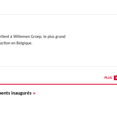
rtient à Willemen Groep, le plus grand
uction en Belgique.
PLUS
»
ments inaugurés