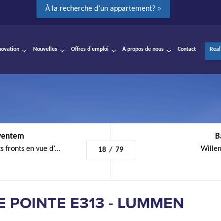
À la recherche d’un appartement? »
novation
Nouvelles
Offres d'emploi
À propos de nous
Contact
Real
aventem
B
 fronts en vue d’...
Willem
18
/
79
E POINTE E313 - LUMMEN