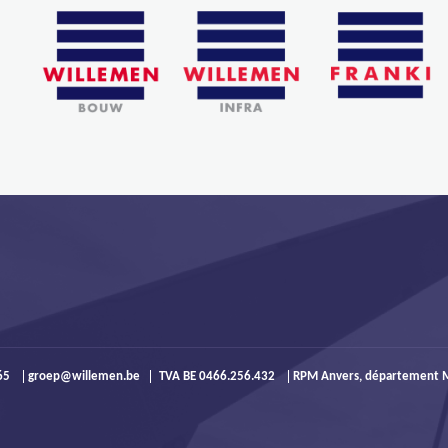
965
groep@willemen.be
TVA BE 0466.256.432
RPM Anvers, département M