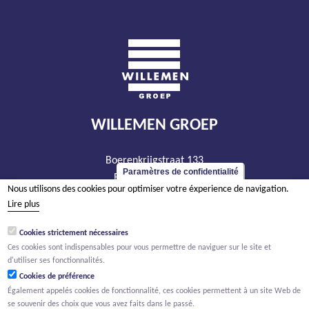
WILLEMEN GROEP
Boerenkrijgstraat 133
Paramètres de confidentialité
BE - 2800 Malines
Nous utilisons des cookies pour optimiser votre éxperience de navigation.
tél +32 15 569 965
Lire plus
groep@willemen.be
Cookies strictement nécessaires
TVA BE 0466.256.432
Ces cookies sont indispensables pour vous permettre de naviguer sur le site et
RPM Anvers, département Malines
d'utiliser ses fonctionnalités.
Cookies de préférence
Également appelés cookies de fonctionnalité, ces cookies permettent à un site Web de
se souvenir des choix que vous avez faits dans le passé.