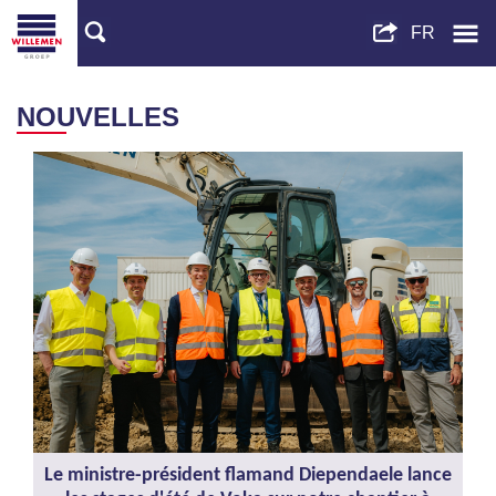
NOUVELLES
Le ministre-président flamand Diependaele lance