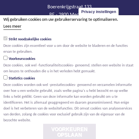
Boerenkrijgstraat 133
Privacy instellingen
BE - 2800 Mechelen
Wij gebruiken cookies om uw gebruikerservaring te optimaliseren.
tel +32 15 569 965
Lees meer
groep@willemen.be
Strikt noodzakelijke cookies
BTW BE 0466.256.432
Deze cookies zijn essentieel voor u om door de website te bladeren en de functies
RPR Antwerpen, afdeling Mechelen
ervan te gebruiken.
Voorkeurscookies
Deze cookies, ook wel -functionaliteitscookies- genoemd, stellen een website in staat
om keuzes te onthouden die u in het verleden hebt gemaakt.
Statistics cookies
Deze cookies worden ook wel -prestatiecookies- genoemd en verzamelen informatie
over hoe u een website gebruikt, zoals welke pagina's u hebt bezocht en op welke
links u hebt geklikt. Geen van deze informatie kan worden gebruikt om u te
identificeren. Het is allemaal geaggregeerd en daarom geanonimiseerd. Hun enige
doel is het verbeteren van de websitefuncties. Dit omvat cookies van analyseservices
van derden, zolang de cookies voor exclusief gebruik zijn van de eigenaar van de
bezochte website.
VOORKEUREN
OPSLAAN