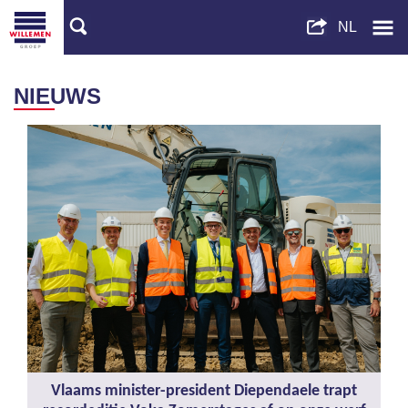
NIEUWS
Vlaams minister-president Diependaele trapt