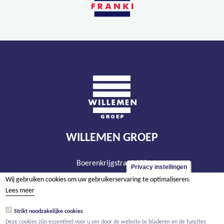
WILLEMEN GROEP
Boerenkrijgstraat 133
Privacy instellingen
BE - 2800 Mechelen
Wij gebruiken cookies om uw gebruikerservaring te optimaliseren.
tel +32 15 569 965
Lees meer
groep@willemen.be
Strikt noodzakelijke cookies
BTW BE 0466.256.432
Deze cookies zijn essentieel voor u om door de website te bladeren en de functies