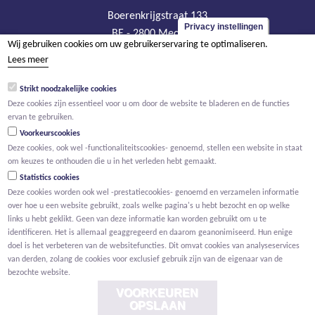
Boerenkrijgstraat 133
Privacy instellingen
BE - 2800 Mechelen
Wij gebruiken cookies om uw gebruikerservaring te optimaliseren.
tel +32 15 569 965
Lees meer
groep@willemen.be
Strikt noodzakelijke cookies
BTW BE 0466.256.432
Deze cookies zijn essentieel voor u om door de website te bladeren en de functies
RPR Antwerpen, afdeling Mechelen
ervan te gebruiken.
Voorkeurscookies
Deze cookies, ook wel -functionaliteitscookies- genoemd, stellen een website in staat
om keuzes te onthouden die u in het verleden hebt gemaakt.
Statistics cookies
Deze cookies worden ook wel -prestatiecookies- genoemd en verzamelen informatie
over hoe u een website gebruikt, zoals welke pagina's u hebt bezocht en op welke
links u hebt geklikt. Geen van deze informatie kan worden gebruikt om u te
identificeren. Het is allemaal geaggregeerd en daarom geanonimiseerd. Hun enige
doel is het verbeteren van de websitefuncties. Dit omvat cookies van analyseservices
van derden, zolang de cookies voor exclusief gebruik zijn van de eigenaar van de
bezochte website.
VOORKEUREN
OPSLAAN