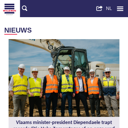
NIEUWS
Vlaams minister-president Diependaele trapt