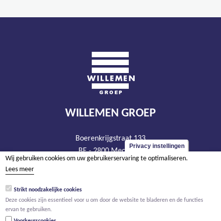
WILLEMEN GROEP
Boerenkrijgstraat 133
Privacy instellingen
BE - 2800 Mechelen
Wij gebruiken cookies om uw gebruikerservaring te optimaliseren.
tel +32 15 569 965
Lees meer
groep@willemen.be
Strikt noodzakelijke cookies
BTW BE 0466.256.432
Deze cookies zijn essentieel voor u om door de website te bladeren en de functies
RPR Antwerpen, afdeling Mechelen
ervan te gebruiken.