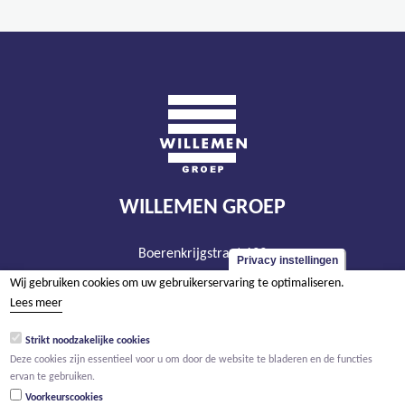
WILLEMEN GROEP
Boerenkrijgstraat 133
Privacy instellingen
BE - 2800 Mechelen
Wij gebruiken cookies om uw gebruikerservaring te optimaliseren.
tel +32 15 569 965
Lees meer
groep@willemen.be
Strikt noodzakelijke cookies
BTW BE 0466.256.432
Deze cookies zijn essentieel voor u om door de website te bladeren en de functies
ervan te gebruiken.
RPR Antwerpen, afdeling Mechelen
Voorkeurscookies