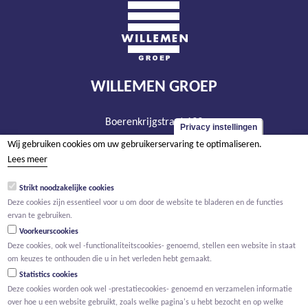
WILLEMEN GROEP
Boerenkrijgstraat 133
Privacy instellingen
BE - 2800 Mechelen
Wij gebruiken cookies om uw gebruikerservaring te optimaliseren.
tel +32 15 569 965
Lees meer
groep@willemen.be
Strikt noodzakelijke cookies
BTW BE 0466.256.432
Deze cookies zijn essentieel voor u om door de website te bladeren en de functies
ervan te gebruiken.
RPR Antwerpen, afdeling Mechelen
Voorkeurscookies
Deze cookies, ook wel -functionaliteitscookies- genoemd, stellen een website in staat
om keuzes te onthouden die u in het verleden hebt gemaakt.
Statistics cookies
Deze cookies worden ook wel -prestatiecookies- genoemd en verzamelen informatie
over hoe u een website gebruikt, zoals welke pagina's u hebt bezocht en op welke