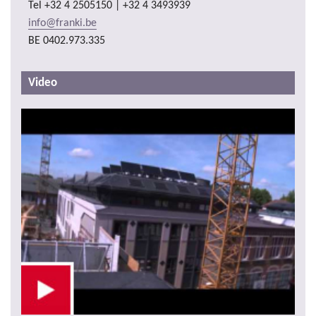
Tel
+32 4 2505150 | +32 4 3493939
info@franki.be
BE 0402.973.335
Video