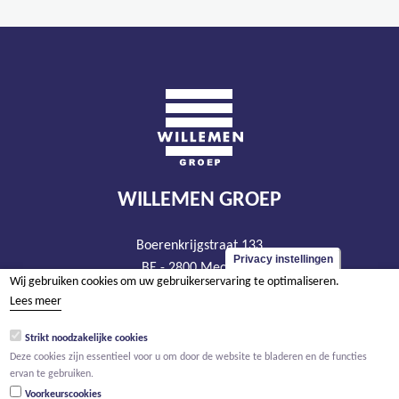
WILLEMEN GROEP
Boerenkrijgstraat 133
Privacy instellingen
BE - 2800 Mechelen
Wij gebruiken cookies om uw gebruikerservaring te optimaliseren.
tel +32 15 569 965
Lees meer
groep@willemen.be
Strikt noodzakelijke cookies
BTW BE 0466.256.432
Deze cookies zijn essentieel voor u om door de website te bladeren en de functies
RPR Antwerpen, afdeling Mechelen
ervan te gebruiken.
Voorkeurscookies