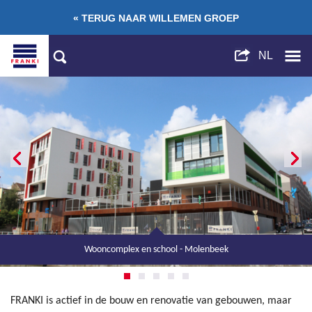
« TERUG NAAR WILLEMEN GROEP
Wooncomplex en school - Molenbeek
Kantoren L'Alliance - Eigenbrakel
RVT Les Loriers - Hannuit
Veridis - Oudergem
R9 - Charleroi
FRANKI is actief in de bouw en renovatie van gebouwen, maar