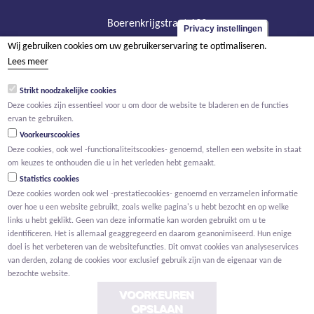
Boerenkrijgstraat 133
Privacy instellingen
BE - 2800 Mechelen
Wij gebruiken cookies om uw gebruikerservaring te optimaliseren.
tel +32 15 569 965
Lees meer
groep@willemen.be
Strikt noodzakelijke cookies
BTW BE 0466.256.432
Deze cookies zijn essentieel voor u om door de website te bladeren en de functies
ervan te gebruiken.
RPR Antwerpen, afdeling Mechelen
Voorkeurscookies
Deze cookies, ook wel -functionaliteitscookies- genoemd, stellen een website in staat
om keuzes te onthouden die u in het verleden hebt gemaakt.
Statistics cookies
Deze cookies worden ook wel -prestatiecookies- genoemd en verzamelen informatie
over hoe u een website gebruikt, zoals welke pagina's u hebt bezocht en op welke
links u hebt geklikt. Geen van deze informatie kan worden gebruikt om u te
identificeren. Het is allemaal geaggregeerd en daarom geanonimiseerd. Hun enige
doel is het verbeteren van de websitefuncties. Dit omvat cookies van analyseservices
van derden, zolang de cookies voor exclusief gebruik zijn van de eigenaar van de
bezochte website.
VOORKEUREN
OPSLAAN