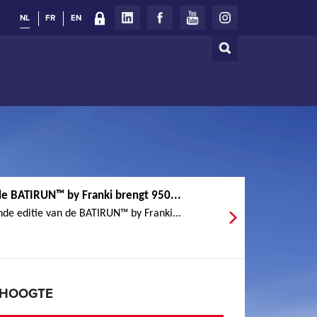
NL
FR
EN
Zoeken
Zoekveld
e BATIRUN™ by Franki brengt 950...
de editie van de BATIRUN™ by Franki...
E HOOGTE