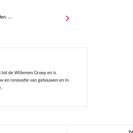
n. ...
8 tot de Willemen Groep en is
uw en renovatie van gebouwen en in
e.
7d