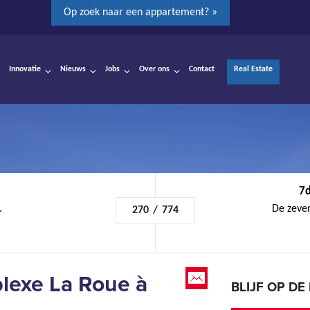
Op zoek naar een appartement? »
Innovatie
Nieuws
Jobs
Over ons
Contact
Real Estate
7d
.
De zeven
270
/
774
lexe La Roue à
BLIJF OP D