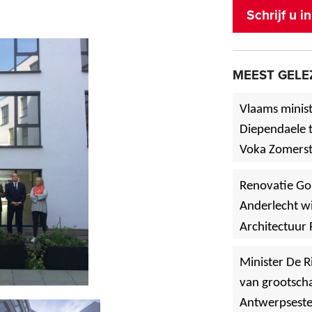
Schrijf u 
MEEST GELE
Vlaams minist
Diependaele t
Voka Zomerst
werf in Asse
Renovatie Go
Anderlecht wi
Architectuur 
Minister De R
van grootscha
Antwerpsest