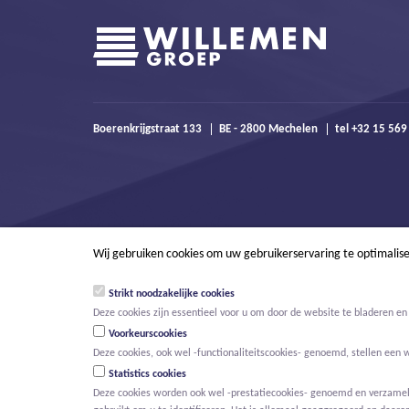
Boerenkrijgstraat 133
BE - 2800 Mechelen
tel +32 15 56
Wij gebruiken cookies om uw gebruikerservaring te optimalis
Strikt noodzakelijke cookies
Deze cookies zijn essentieel voor u om door de website te bladeren en 
Voorkeurscookies
Deze cookies, ook wel -functionaliteitscookies- genoemd, stellen een 
Statistics cookies
Deze cookies worden ook wel -prestatiecookies- genoemd en verzamelen