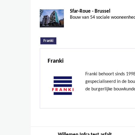
Sfar-Roue - Brussel
Bouw van 54 sociale wooneenhede
(actieve tabblad)
Franki
Franki
Franki behoort sinds 199
gespecialiseerd in de bo
de burgerlijke bouwkund
Willemen Infra test asfalt...