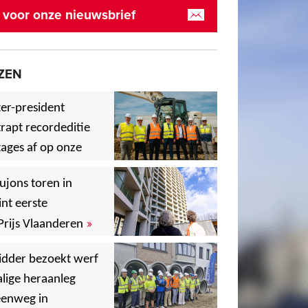
in voor onze nieuwsbrief
ZEN
er-president
rapt recordeditie
ages af op onze
»
,
ujons toren in
nt eerste
»
Prijs Vlaanderen
,
idder bezoekt werf
lige heraanleg
,
,
eenweg in