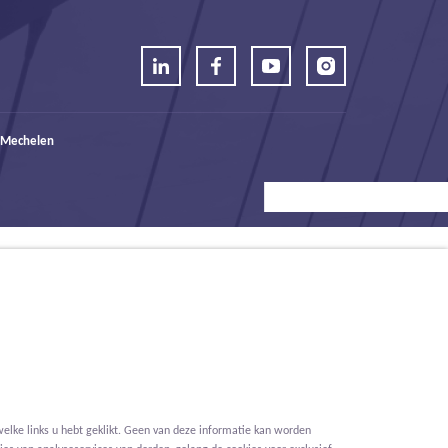
 Mechelen
elke links u hebt geklikt. Geen van deze informatie kan worden