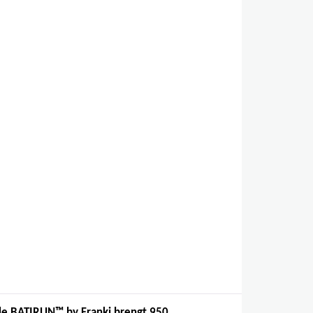
,
e BATIRUN™ by Franki brengt 950...