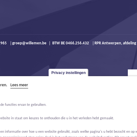
9 965
groep@willemen.be
BTW BE 0466.256.432
RPR Antwerpen, afdeling
Privacy instellingen
eren.
Lees meer
de functies ervan te gebruiken.
website in staat om keuzes te onthouden die u in het verleden hebt gemaakt.
 informatie over hoe u een website gebruikt, zoals welke pagina's u hebt bezocht en op w