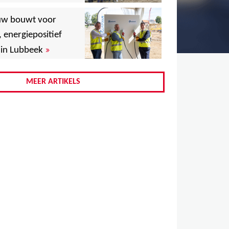
,
uw bouwt voor
,
, energiepositief
»
in Lubbeek
,
,
MEER ARTIKELS
,
,
,
,
,