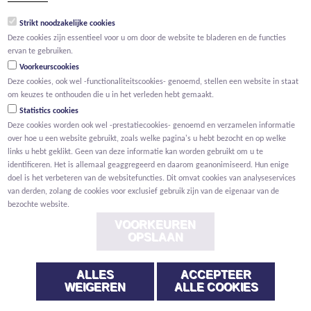
groep@willemen.be
Strikt noodzakelijke cookies
BTW BE 0466.256.432
Deze cookies zijn essentieel voor u om door de website te bladeren en de functies
RPR Antwerpen, afdeling Mechelen
ervan te gebruiken.
Voorkeurscookies
Deze cookies, ook wel -functionaliteitscookies- genoemd, stellen een website in staat
om keuzes te onthouden die u in het verleden hebt gemaakt.
Statistics cookies
Deze cookies worden ook wel -prestatiecookies- genoemd en verzamelen informatie
over hoe u een website gebruikt, zoals welke pagina's u hebt bezocht en op welke
links u hebt geklikt. Geen van deze informatie kan worden gebruikt om u te
identificeren. Het is allemaal geaggregeerd en daarom geanonimiseerd. Hun enige
doel is het verbeteren van de websitefuncties. Dit omvat cookies van analyseservices
van derden, zolang de cookies voor exclusief gebruik zijn van de eigenaar van de
bezochte website.
VOORKEUREN
OPSLAAN
ALLES
ACCEPTEER
Voorwaarden
Privacy
Cookies
Melding klokkenluider
WEIGEREN
ALLE COOKIES