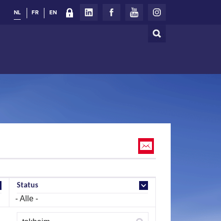
NL
FR
EN
Zoeken
Zoekveld
Status