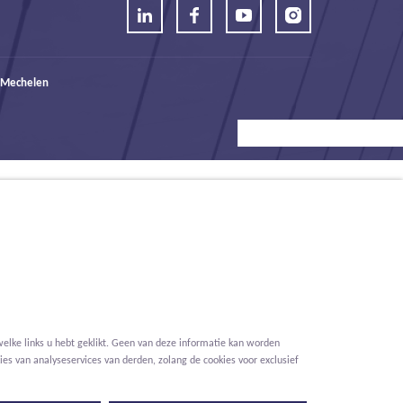
 Mechelen
elke links u hebt geklikt. Geen van deze informatie kan worden
es van analyseservices van derden, zolang de cookies voor exclusief
Voorwaarden
Privacy
Cookies
Melding klokkenluider