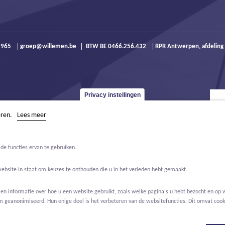
9 965
groep@willemen.be
BTW BE 0466.256.432
RPR Antwerpen, afdeling
Privacy instellingen
eren.
Lees meer
de functies ervan te gebruiken.
website in staat om keuzes te onthouden die u in het verleden hebt gemaakt.
 informatie over hoe u een website gebruikt, zoals welke pagina's u hebt bezocht en op w
m geanonimiseerd. Hun enige doel is het verbeteren van de websitefuncties. Dit omvat cooki
Jobs
Over ons
Contact
Real Estate