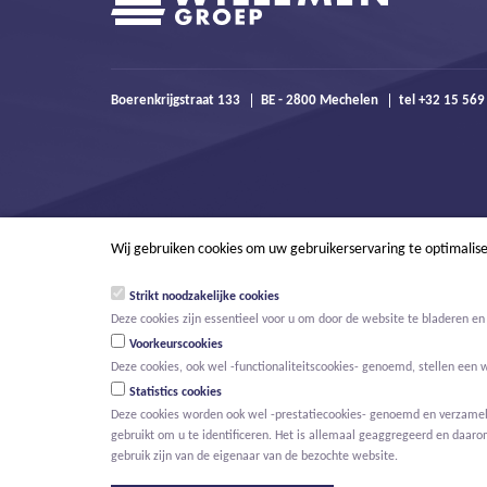
Boerenkrijgstraat 133
BE - 2800 Mechelen
tel +32 15 56
Wij gebruiken cookies om uw gebruikerservaring te optimalis
Strikt noodzakelijke cookies
Deze cookies zijn essentieel voor u om door de website te bladeren en 
Voorkeurscookies
Deze cookies, ook wel -functionaliteitscookies- genoemd, stellen een 
Statistics cookies
Deze cookies worden ook wel -prestatiecookies- genoemd en verzamelen
gebruikt om u te identificeren. Het is allemaal geaggregeerd en daaro
© Willemen Groep
Activiteiten
Projecten
Innovatie
Nieuws
gebruik zijn van de eigenaar van de bezochte website.
HOOFDMENU