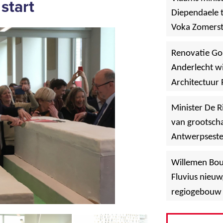
 start
Diependaele t
Voka Zomerst
werf in Asse
Renovatie Go
Anderlecht wi
Architectuur 
Minister De R
van grootscha
Antwerpsest
»
Hoboken
Willemen Bo
Fluvius nieuw
regiogebouw 