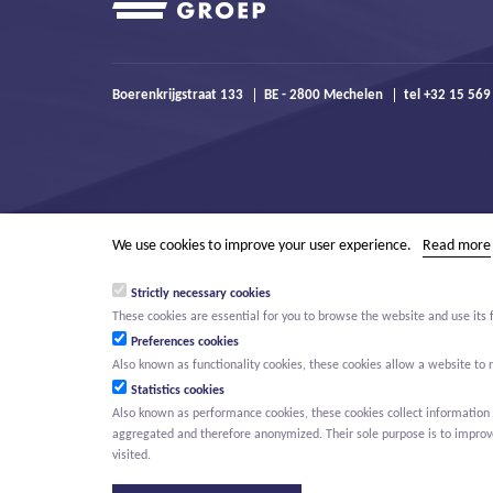
Boerenkrijgstraat 133
BE - 2800 Mechelen
tel +32 15 569
We use cookies to improve your user experience.
Read more
Strictly necessary cookies
These cookies are essential for you to browse the website and use its 
Preferences cookies
Also known as functionality cookies, these cookies allow a website t
Statistics cookies
Also known as performance cookies, these cookies collect information a
aggregated and therefore anonymized. Their sole purpose is to improve 
© Willemen Groep
Activities
Projects
Innovation
Careers
N
visited.
MAIN MENU