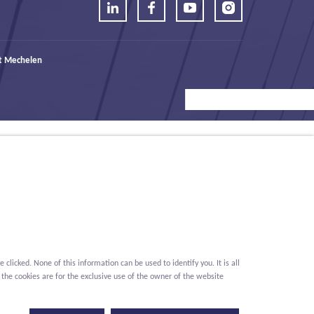
t Mechelen
icked. None of this information can be used to identify you. It is all
 the cookies are for the exclusive use of the owner of the website
Conditions
Privacy
Cookies
Whistleblower report