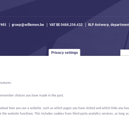
 965
groep@willemen.be
VAT BE 0466.256.432
RLP Antwerp, departmen
Privacy settings
features.
o remember choices you have made in the past.
bout how you use a website, such as which pages you have visited and which links you have cl
the website functions. This includes cookies from third-party analytics services, as long as
ews
About us
Contact
Real Estate