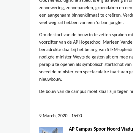
Ook het ecologische aspect is erg aanwezig in dit
zonnewering, zonnepanelen, groendaken en een 
een aangenaam binnenklimaat te creëren. Verder
veel weg zal hebben van een 'urban jungle'.
Om de start van de bouw in te zetten spraken m
voorzitter van de AP Hogeschool Marleen Vande
benadrukte daarbij het belang van STEM-opleidi
nodigde minister Weyts de gasten uit om mee n
paraplu te openen als symbolisch startschot va
sneed de minister een spectaculaire taart aan 
nieuwbouw.
De bouw van de campus moet klaar zijn tegen h
9 March, 2020 - 16:00
AP Campus Spoor Noord Viadu