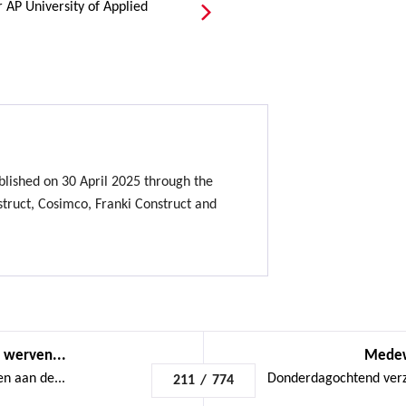
 AP University of Applied
lished on 30 April 2025 through the
ruct, Cosimco, Franki Construct and
 werven...
Medewe
n aan de...
Donderdagochtend ver
211
/
774