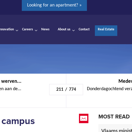
Looking for an apartment? »
Innovation
Careers
News
About us
Contact
Real Estate
 werven...
Medewe
n aan de...
Donderdagochtend ver
211
/
774
MOST READ
 campus
Vlaams minist