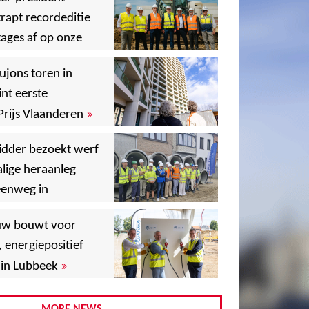
rapt recordeditie
ages af op onze
»
,
ujons toren in
nt eerste
»
Prijs Vlaanderen
,
idder bezoekt werf
lige heraanleg
,
,
eenweg in
,
uw bouwt voor
,
, energiepositief
»
in Lubbeek
,
,