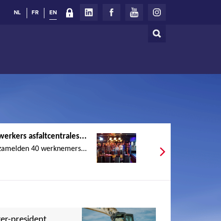
NL
FR
EN
Search
Search
form
rkers asfaltcentrales...
zamelden 40 werknemers...
er-president