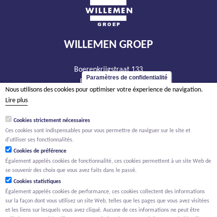
WILLEMEN GROEP
Boerenkrijgstraat 133
Paramètres de confidentialité
BE - 2800 Malines
Nous utilisons des cookies pour optimiser votre éxperience de navigation.
tél +32 15 569 965
Lire plus
groep@willemen.be
Cookies strictement nécessaires
TVA BE 0466.256.432
Ces cookies sont indispensables pour vous permettre de naviguer sur le site et
RPM Anvers, département Malines
d'utiliser ses fonctionnalités.
Cookies de préférence
Également appelés cookies de fonctionnalité, ces cookies permettent à un site Web de
se souvenir des choix que vous avez faits dans le passé.
Cookies statistiques
Également appelés cookies de performance, ces cookies collectent des informations
sur la façon dont vous utilisez un site Web, telles que les pages que vous avez visitées
et les liens sur lesquels vous avez cliqué. Aucune de ces informations ne peut être