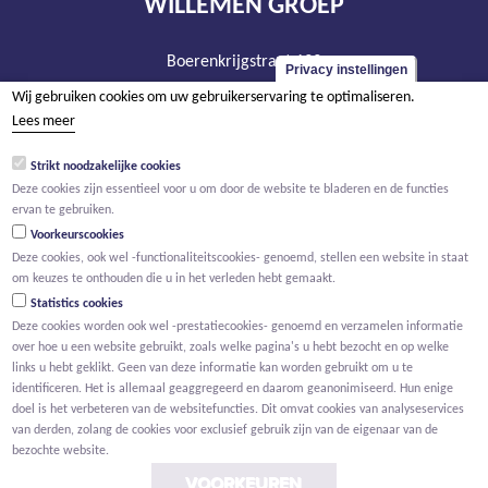
WILLEMEN GROEP
Boerenkrijgstraat 133
Privacy instellingen
BE - 2800 Mechelen
Wij gebruiken cookies om uw gebruikerservaring te optimaliseren.
tel +32 15 569 965
Lees meer
groep@willemen.be
Strikt noodzakelijke cookies
BTW BE 0466.256.432
Deze cookies zijn essentieel voor u om door de website te bladeren en de functies
ervan te gebruiken.
RPR Antwerpen, afdeling Mechelen
Voorkeurscookies
Deze cookies, ook wel -functionaliteitscookies- genoemd, stellen een website in staat
om keuzes te onthouden die u in het verleden hebt gemaakt.
Statistics cookies
Deze cookies worden ook wel -prestatiecookies- genoemd en verzamelen informatie
over hoe u een website gebruikt, zoals welke pagina's u hebt bezocht en op welke
links u hebt geklikt. Geen van deze informatie kan worden gebruikt om u te
identificeren. Het is allemaal geaggregeerd en daarom geanonimiseerd. Hun enige
doel is het verbeteren van de websitefuncties. Dit omvat cookies van analyseservices
van derden, zolang de cookies voor exclusief gebruik zijn van de eigenaar van de
bezochte website.
VOORKEUREN