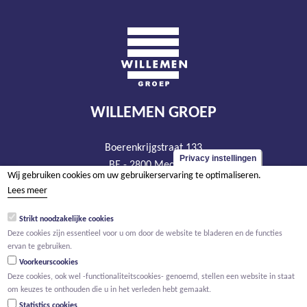
WILLEMEN GROEP
Boerenkrijgstraat 133
Privacy instellingen
BE - 2800 Mechelen
Wij gebruiken cookies om uw gebruikerservaring te optimaliseren.
tel +32 15 569 965
Lees meer
groep@willemen.be
Strikt noodzakelijke cookies
BTW BE 0466.256.432
Deze cookies zijn essentieel voor u om door de website te bladeren en de functies
RPR Antwerpen, afdeling Mechelen
ervan te gebruiken.
Voorkeurscookies
Deze cookies, ook wel -functionaliteitscookies- genoemd, stellen een website in staat
om keuzes te onthouden die u in het verleden hebt gemaakt.
Statistics cookies