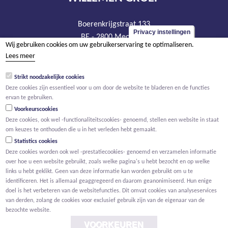
Boerenkrijgstraat 133
Privacy instellingen
BE - 2800 Mechelen
Wij gebruiken cookies om uw gebruikerservaring te optimaliseren.
tel +32 15 569 965
Lees meer
groep@willemen.be
Strikt noodzakelijke cookies
BTW BE 0466.256.432
Deze cookies zijn essentieel voor u om door de website te bladeren en de functies
RPR Antwerpen, afdeling Mechelen
ervan te gebruiken.
Voorkeurscookies
Deze cookies, ook wel -functionaliteitscookies- genoemd, stellen een website in staat
om keuzes te onthouden die u in het verleden hebt gemaakt.
Statistics cookies
Deze cookies worden ook wel -prestatiecookies- genoemd en verzamelen informatie
over hoe u een website gebruikt, zoals welke pagina's u hebt bezocht en op welke
links u hebt geklikt. Geen van deze informatie kan worden gebruikt om u te
identificeren. Het is allemaal geaggregeerd en daarom geanonimiseerd. Hun enige
doel is het verbeteren van de websitefuncties. Dit omvat cookies van analyseservices
van derden, zolang de cookies voor exclusief gebruik zijn van de eigenaar van de
bezochte website.
VOORKEUREN