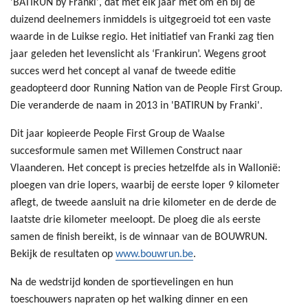
'BATIRUN by Franki', dat met elk jaar met om en bij de
duizend deelnemers inmiddels is uitgegroeid tot een vaste
waarde in de Luikse regio. Het initiatief van Franki zag tien
jaar geleden het levenslicht als ‘Frankirun’. Wegens groot
succes werd het concept al vanaf de tweede editie
geadopteerd door Running Nation van de People First Group.
Die veranderde de naam in 2013 in 'BATIRUN by Franki'.
Dit jaar kopieerde People First Group de Waalse
succesformule samen met Willemen Construct naar
Vlaanderen. Het concept is precies hetzelfde als in Wallonië:
ploegen van drie lopers, waarbij de eerste loper 9 kilometer
aflegt, de tweede aansluit na drie kilometer en de derde de
laatste drie kilometer meeloopt. De ploeg die als eerste
samen de finish bereikt, is de winnaar van de BOUWRUN.
Bekijk de resultaten op
www.bouwrun.be
.
Na de wedstrijd konden de sportievelingen en hun
toeschouwers napraten op het walking dinner en een