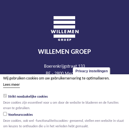
WILLEMEN GROEP
Boerenkrijgstraat 133
Privacy instellingen
BE - 2800 Mechelen
Wij gebruiken cookies om uw gebruikerservaring te optimaliseren.
tel +32 15 569 965
Lees meer
groep@willemen.be
Strikt noodzakelijke cookies
BTW BE 0466.256.432
Deze cookies zijn essentieel voor u om door de website te bladeren en de functies
RPR Antwerpen, afdeling Mechelen
ervan te gebruiken.
Voorkeurscookies
Deze cookies, ook wel -functionaliteitscookies- genoemd, stellen een website in staat
om keuzes te onthouden die u in het verleden hebt gemaakt.