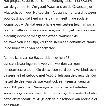
Het project Sabot is een samenwerking tussen het OCMW
van de gemeente, Zorgpunt Waasland en de Gewestelijke
Maatschappij voor Huisvesting. Als aannemer werd gekozen
voor Cosimco dat heel wat ervaring heeft in de sociale
woningbouw. Omdat een officiële eerstesteenlegging vorig
jaar omwille van corona niet kon, werd nu gekozen voor een
plechtig moment met gedenksteen. Wanneer de
bouwwerken klaar zijn, krijgt de steen een definitieve plaats
in de binnentuin van het complex.
Aan de kant van de Hazaarddam komen 28
assistentiewoningen die voorzien worden van een
noodoproepsysteem. Op de tweede verdieping verbindt een
passerelle het gebouw met WZC Briels aan de overzijde. Op
hetzelfde deel van de site komt ook een dienstencentrum
voor 150 personen. Verenigingen zullen er activiteiten
kunnen organiseren en er komt ook vergaderruimte. Behalve
het dienstencentrum krijgt ook de bibliotheek van Melsele er
een plaats.