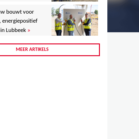
,
uw bouwt voor
,
, energiepositief
»
in Lubbeek
,
,
MEER ARTIKELS
,
,
,
,
,