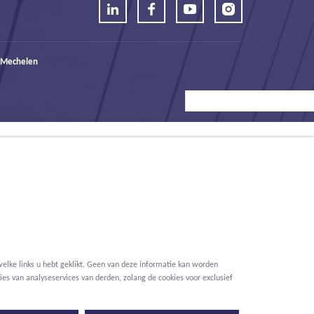
 Mechelen
elke links u hebt geklikt. Geen van deze informatie kan worden
es van analyseservices van derden, zolang de cookies voor exclusief
Voorwaarden
Privacy
Cookies
Melding klokkenluider