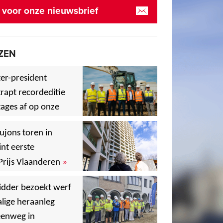
in voor onze nieuwsbrief
ZEN
er-president
rapt recordeditie
ages af op onze
»
,
ujons toren in
nt eerste
»
Prijs Vlaanderen
,
idder bezoekt werf
lige heraanleg
,
,
eenweg in