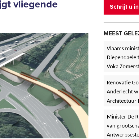
jgt vliegende
Schrijf u 
MEEST GELE
Vlaams minist
Diependaele t
Voka Zomerst
werf in Asse
Renovatie Go
Anderlecht wi
Architectuur 
Minister De R
van grootscha
Antwerpsest