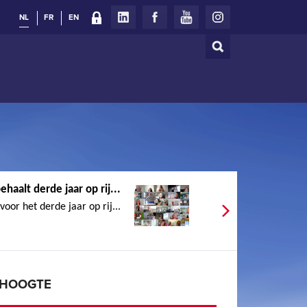
NL
FR
EN
Zoeken
Zoekveld
haalt derde jaar op rij...
oor het derde jaar op rij...
E HOOGTE