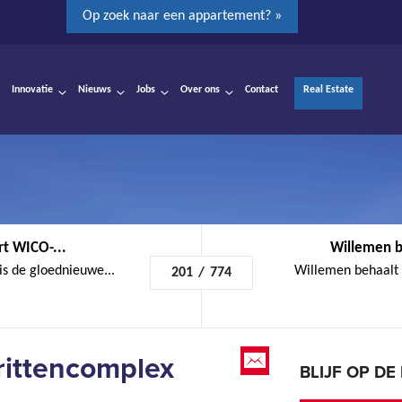
Op zoek naar een appartement? »
Innovatie
Nieuws
Jobs
Over ons
Contact
Real Estate
rt WICO-...
Willemen be
is de gloednieuwe...
Willemen behaalt v
201
/
774
rittencomplex
BLIJF OP D