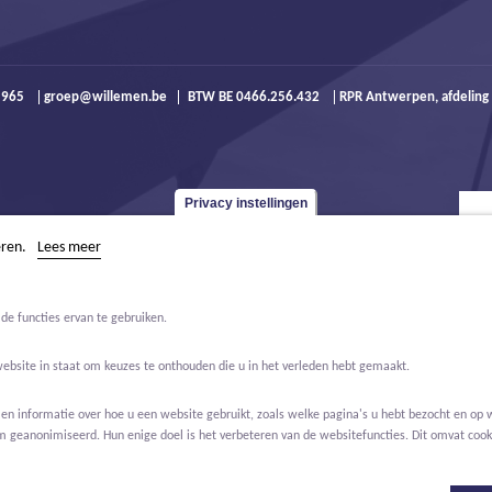
9 965
groep@willemen.be
BTW BE 0466.256.432
RPR Antwerpen, afdeling
Privacy instellingen
eren.
Lees meer
de functies ervan te gebruiken.
website in staat om keuzes te onthouden die u in het verleden hebt gemaakt.
 informatie over hoe u een website gebruikt, zoals welke pagina's u hebt bezocht en op w
m geanonimiseerd. Hun enige doel is het verbeteren van de websitefuncties. Dit omvat cooki
Jobs
Over ons
Contact
Real Estate