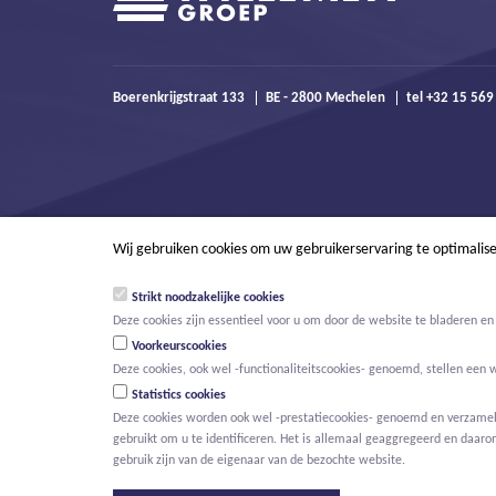
Boerenkrijgstraat 133
BE - 2800 Mechelen
tel +32 15 56
Wij gebruiken cookies om uw gebruikerservaring te optimalis
Strikt noodzakelijke cookies
Deze cookies zijn essentieel voor u om door de website te bladeren en 
Voorkeurscookies
Deze cookies, ook wel -functionaliteitscookies- genoemd, stellen een 
Statistics cookies
Deze cookies worden ook wel -prestatiecookies- genoemd en verzamelen
gebruikt om u te identificeren. Het is allemaal geaggregeerd en daaro
© Willemen Groep
Activiteiten
Projecten
Innovatie
Nieuws
gebruik zijn van de eigenaar van de bezochte website.
HOOFDMENU