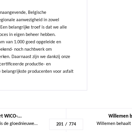
onaangevende, Belgische
gionale aanwezigheid in zowel
Een belangrijke troef is dat we alle
oces in eigen beheer hebben.
am van 1.000 goed opgeleide en
ekend- noch nachtwerk om
erken. Daarnaast zijn we dankzij onze
ertificeerde productie- en
 belangrijkste producenten voor asfalt
rt WICO-...
Willemen be
is de gloednieuwe...
Willemen behaalt v
201
/
774