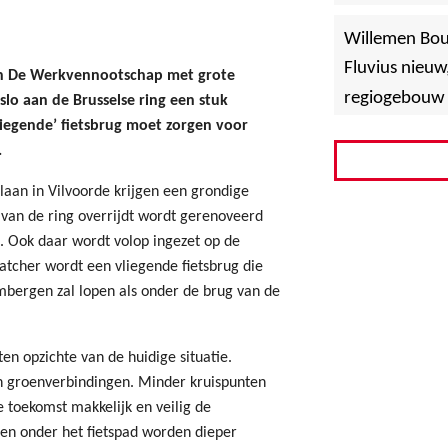
»
Hoboken
Willemen Bo
Fluvius nieuw
van De Werkvennootschap met grote
regiogebouw 
lo aan de Brusselse ring een stuk
liegende’ fietsbrug moet zorgen voor
.
laan in Vilvoorde krijgen een grondige
van de ring overrijdt wordt gerenoveerd
. Ook daar wordt volop ingezet op de
atcher wordt een vliegende fietsbrug die
imbergen zal lopen als onder de brug van de
n opzichte van de huidige situatie.
n groenverbindingen. Minder kruispunten
e toekomst makkelijk en veilig de
ten onder het fietspad worden dieper