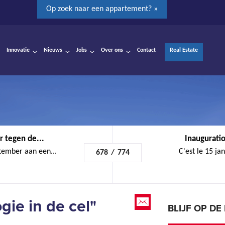
Op zoek naar een appartement? »
Innovatie
Nieuws
Jobs
Over ons
Contact
Real Estate
 tegen de...
Inauguratio
tember aan een...
C'est le 15 ja
678
/
774
gie in de cel"
BLIJF OP D