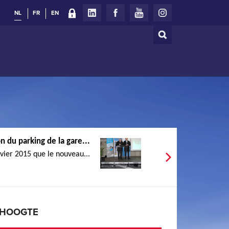
NL
FR
EN
Zoeken
Zoekveld
n du parking de la gare...
nvier 2015 que le nouveau...
E HOOGTE