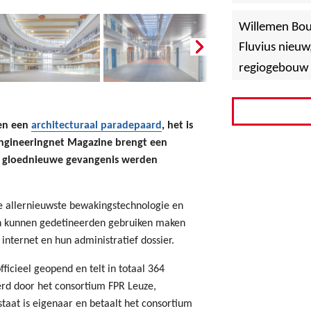
»
Hoboken
Willemen Bo
Fluvius nieuw
regiogebouw 
een een
architecturaal paradepaard
, het is
Engineeringnet Magazine brengt een
de gloednieuwe gevangenis werden
e allernieuwste bewakingstechnologie en
n kunnen gedetineerden gebruiken maken
internet en hun administratief dossier.
icieel geopend en telt in totaal 364
rd door het consortium FPR Leuze,
taat is eigenaar en betaalt het consortium