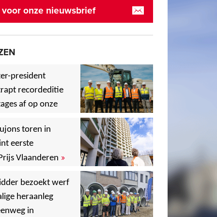
in voor onze nieuwsbrief
ZEN
er-president
rapt recordeditie
ages af op onze
»
,
ujons toren in
nt eerste
»
Prijs Vlaanderen
,
idder bezoekt werf
lige heraanleg
,
,
eenweg in