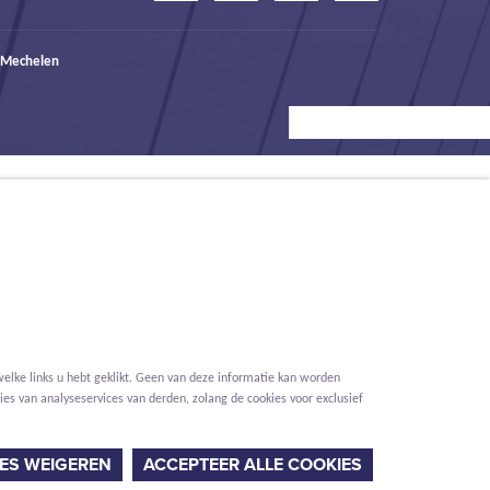
 Mechelen
elke links u hebt geklikt. Geen van deze informatie kan worden
es van analyseservices van derden, zolang de cookies voor exclusief
Voorwaarden
Privacy
Cookies
Melding klokkenluider
ES WEIGEREN
ACCEPTEER ALLE COOKIES