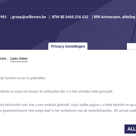
9 965
groep@willemen.be
BTW BE 0466.256.432
RPR Antwerpen, afdeling
Privacy instellingen
eren.
Lees meer
de functies ervan te gebruiken.
website in staat om keuzes te onthouden die u in het verleden hebt gemaakt.
 informatie over hoe u een website gebruikt, zoals welke pagina's u hebt bezocht en op w
m geanonimiseerd. Hun enige doel is het verbeteren van de websitefuncties. Dit omvat cooki
Jobs
Over ons
Contact
Real Estate
ALL