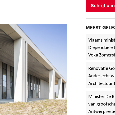
Schrijf u 
MEEST GELE
Vlaams minist
Diependaele t
Voka Zomerst
werf in Asse
Renovatie Go
Anderlecht wi
Architectuur 
Minister De R
van grootscha
Antwerpsest