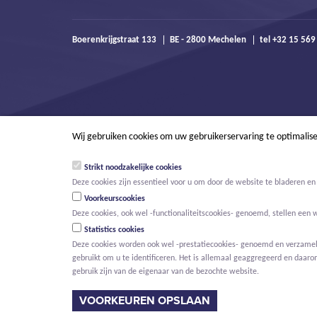
Boerenkrijgstraat 133
BE - 2800 Mechelen
tel +32 15 56
Wij gebruiken cookies om uw gebruikerservaring te optimalis
Strikt noodzakelijke cookies
Deze cookies zijn essentieel voor u om door de website te bladeren en 
Voorkeurscookies
Deze cookies, ook wel -functionaliteitscookies- genoemd, stellen een 
Statistics cookies
Deze cookies worden ook wel -prestatiecookies- genoemd en verzamelen
gebruikt om u te identificeren. Het is allemaal geaggregeerd en daaro
© Willemen Groep
Activiteiten
Projecten
Innovatie
Nieuws
gebruik zijn van de eigenaar van de bezochte website.
HOOFDMENU
VOORKEUREN OPSLAAN