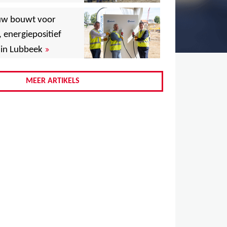
,
uw bouwt voor
,
, energiepositief
»
in Lubbeek
,
,
MEER ARTIKELS
,
,
,
,
,