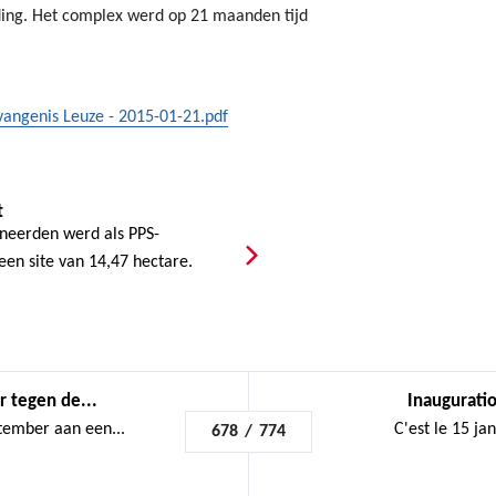
ing. Het complex werd op 21 maanden tijd
vangenis Leuze - 2015-01-21.pdf
t
neerden werd als PPS-
en site van 14,47 hectare.
 tegen de...
Inauguratio
tember aan een...
C'est le 15 ja
678
/
774