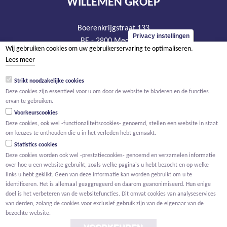
WILLEMEN GROEP
Boerenkrijgstraat 133
Privacy instellingen
BE - 2800 Mechelen
Wij gebruiken cookies om uw gebruikerservaring te optimaliseren.
tel +32 15 569 965
Lees meer
groep@willemen.be
Strikt noodzakelijke cookies
BTW BE 0466.256.432
Deze cookies zijn essentieel voor u om door de website te bladeren en de functies
RPR Antwerpen, afdeling Mechelen
ervan te gebruiken.
Voorkeurscookies
Deze cookies, ook wel -functionaliteitscookies- genoemd, stellen een website in staat
om keuzes te onthouden die u in het verleden hebt gemaakt.
Statistics cookies
Deze cookies worden ook wel -prestatiecookies- genoemd en verzamelen informatie
over hoe u een website gebruikt, zoals welke pagina's u hebt bezocht en op welke
links u hebt geklikt. Geen van deze informatie kan worden gebruikt om u te
identificeren. Het is allemaal geaggregeerd en daarom geanonimiseerd. Hun enige
doel is het verbeteren van de websitefuncties. Dit omvat cookies van analyseservices
van derden, zolang de cookies voor exclusief gebruik zijn van de eigenaar van de
bezochte website.